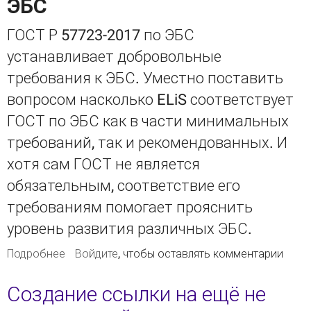
ЭБС
ГОСТ Р 57723-2017 по ЭБС
устанавливает добровольные
требования к ЭБС. Уместно поставить
вопросом насколько ELiS соответствует
ГОСТ по ЭБС как в части минимальных
требований, так и рекомендованных. И
хотя сам ГОСТ не является
обязательным, соответствие его
требованиям помогает прояснить
уровень развития различных ЭБС.
Подробнее
о Совместимость ELiS с ГОСТ по результатам
Войдите
, чтобы оставлять комментарии
самообследования
Создание ссылки на ещё не