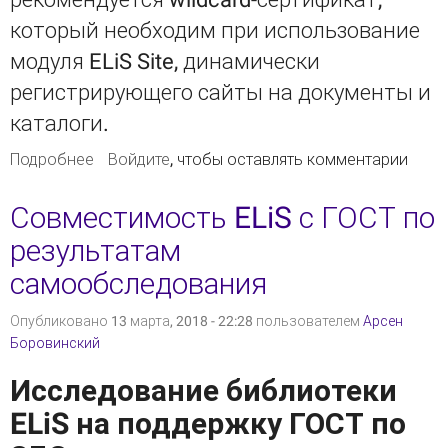
который необходим при использование
модуля ELiS Site, динамически
регистрирующего сайты на документы и
каталоги.
Подробнее
о Как бесплатно получить wildcard SSL-
Войдите
, чтобы оставлять комментарии
сертификат с помощью Let’s Encrypt
Совместимость ELiS с ГОСТ по
результатам
самообследования
Опубликовано 13 марта, 2018 - 22:28 пользователем
Арсен
Боровинский
Исследование библиотеки
ELiS на поддержку ГОСТ по