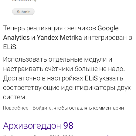
Теперь реализация счетчиков Google
Analytics и Yandex Metrika интегрирован в
ELiS.
Использовать отдельные модули и
настраивать счётчики больше не надо.
Достаточно в настройках ELiS указать
соответствующие идентификаторы двух
систем.
Подробнее
о Улучшения в отправке данных в Google
Войдите
, чтобы оставлять комментарии
Analytics и Yandex Metrika
Архивогеддон 98