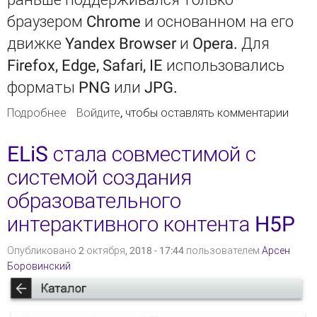
браузером Chrome и основанном на его
движке Yandex Browser и Opera. Для
Firefox, Edge, Safari, IE использовались
форматы PNG или JPG.
Подробнее
о Основным форматом отрендеренной
Войдите
, чтобы оставлять комментарии
страницы PDF станет WebP
ELiS стала совместимой с
системой создания
образовательного
интерактивного контента H5P
Опубликовано 2 октября, 2018 - 17:44 пользователем
Арсен
Боровинский