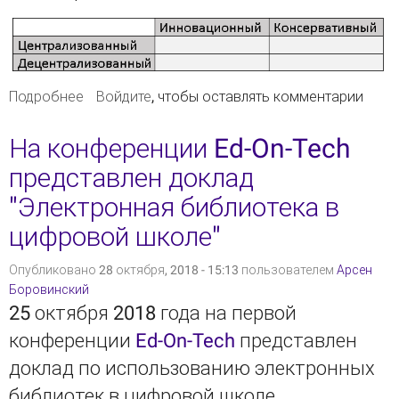
Подробнее
о Выбор пути развития школьных библиотек:
Войдите
, чтобы оставлять комментарии
консервативный, инновационный,
централизованный и децентрализованный
На конференции Ed-On-Tech
сценарии
представлен доклад
"Электронная библиотека в
цифровой школе"
Опубликовано 28 октября, 2018 - 15:13 пользователем
Арсен
Боровинский
25 октября 2018 года на первой
конференции
Ed-On-Tech
представлен
доклад по использованию электронных
библиотек в цифровой школе.