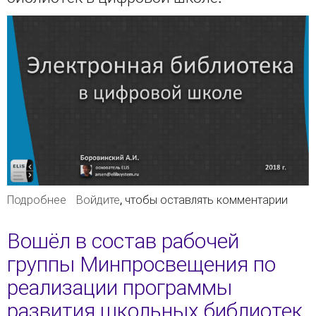
Подробнее
о На конференции Ed-On-Tech представлен
Войдите
, чтобы оставлять комментарии
доклад "Электронная библиотека в цифровой
школе"
Вошёл в состав рабочей
группы Минпросвещения по
реализации программы
развития школьных библиотек