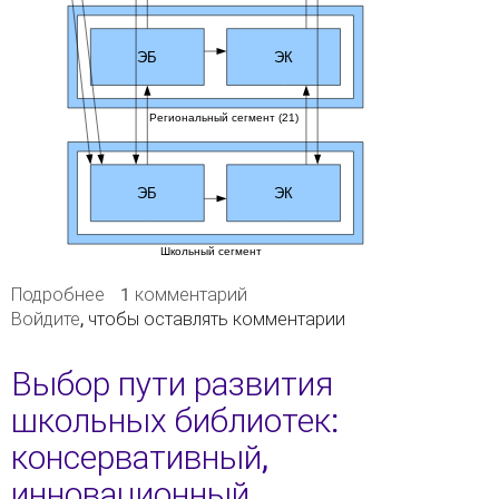
Подробнее
о Развитие ШИБЦ: инновационный
1 комментарий
Войдите
, чтобы оставлять комментарии
централизованный подход
Выбор пути развития
школьных библиотек:
консервативный,
инновационный,