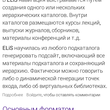
создания одного или нескольких
иерархических каталогов. Внутри
каталогов размещаются курсы лекций,
выпуски журналов, сборников,
материалы конференций и т.д.
ELiS научилась из любого подкаталога
генерировать подсайт, включающий все
материалы подкаталога и сохраняющий
иерархию. Фактически можно говорить
либо о динамической генерации точек
входа, либо об виртуальных библиотеках.
Подробнее
о Генерация подсайтов (виртуальных
Войдите
, чтобы оставлять комментарии
библиотек) из каталога и документов
Основным форматом