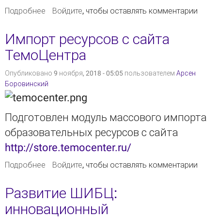
Подробнее
о SEO-модуль помог увеличить число
Войдите
, чтобы оставлять комментарии
переходов из Яндекса
Импорт ресурсов с сайта
ТемоЦентра
Опубликовано 9 ноября, 2018 - 05:05 пользователем
Арсен
Боровинский
Подготовлен модуль массового импорта
образовательных ресурсов с сайта
http://store.temocenter.ru/
Подробнее
о Импорт ресурсов с сайта ТемоЦентра
Войдите
, чтобы оставлять комментарии
Развитие ШИБЦ:
инновационный