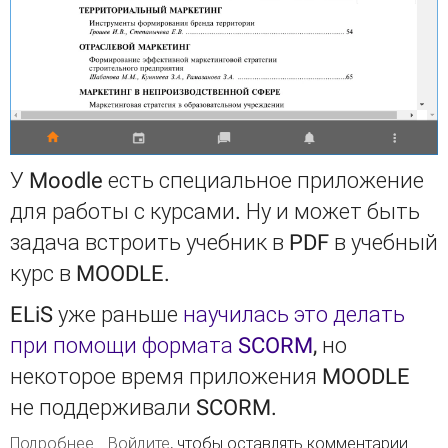
У Moodle есть специальное приложение
для работы с курсами. Ну и может быть
задача встроить учебник в PDF в учебный
курс в MOODLE.
ELiS уже раньше
научилась это делать
при помощи формата SCORM
, но
некоторое время приложения MOODLE
не поддерживали SCORM.
Подробнее
о Встроенные учебники в Moodle Desktop
Войдите
, чтобы оставлять комментарии