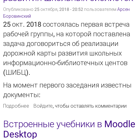
Опубликовано 25 октября, 2018 - 20:52 пользователем
Арсен
Боровинский
25 окт. 2018 состоялась первая встреча
рабочей группы, на которой поставлена
задача договориться об реализации
дорожной карты развития школьных
информационно-библиотечных центов
(ШИБЦ).
На момент первого заседания известны
документы:
Подробнее
о Вошёл в состав рабочей группы
Войдите
, чтобы оставлять комментарии
Минпросвещения по реализации программы
развития школьных библиотек
Встроенные учебники в Moodle
Desktop