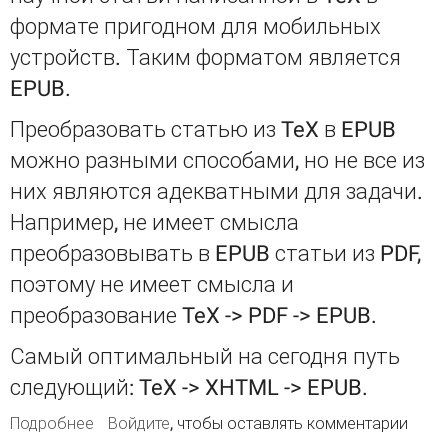
формате пригодном для мобильных
устройств. Таким форматом является
EPUB.
Преобразовать статью из TeX в EPUB
можно разными способами, но не все из
них являются адекватными для задачи.
Например, не имеет смысла
преобразовывать в EPUB статьи из PDF,
поэтому не имеет смысла и
преобразование TeX -> PDF -> EPUB.
Самый оптимальный на сегодня путь
следующий: TeX -> XHTML -> EPUB.
Подробнее
о Конвертация научных статей из TeX (LaTeX)
Войдите
, чтобы оставлять комментарии
в EPUB