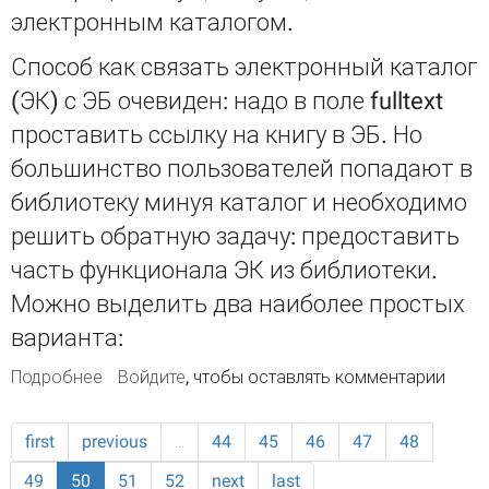
электронным каталогом.
Способ как связать электронный каталог
(ЭК) с ЭБ очевиден: надо в поле fulltext
проставить ссылку на книгу в ЭБ. Но
большинство пользователей попадают в
библиотеку минуя каталог и необходимо
решить обратную задачу: предоставить
часть функционала ЭК из библиотеки.
Можно выделить два наиболее простых
варианта:
Подробнее
о Добавлена поддержка импорта MARC-
Войдите
, чтобы оставлять комментарии
записей
first
previous
…
44
45
46
47
48
49
50
51
52
next
last