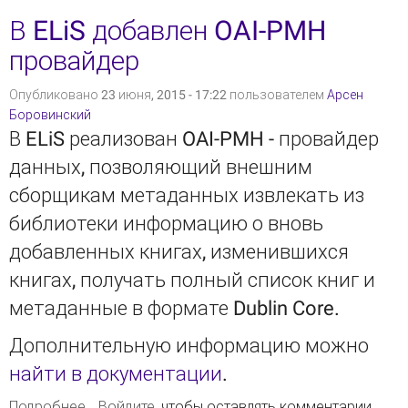
В ELiS добавлен OAI-PMH
провайдер
Опубликовано 23 июня, 2015 - 17:22 пользователем
Арсен
Боровинский
В ELiS реализован OAI-PMH - провайдер
данных, позволяющий внешним
сборщикам метаданных извлекать из
библиотеки информацию о вновь
добавленных книгах, изменившихся
книгах, получать полный список книг и
метаданные в формате Dublin Core.
Дополнительную информацию можно
найти в документации
.
Подробнее
о В ELiS добавлен OAI-PMH провайдер
Войдите
, чтобы оставлять комментарии