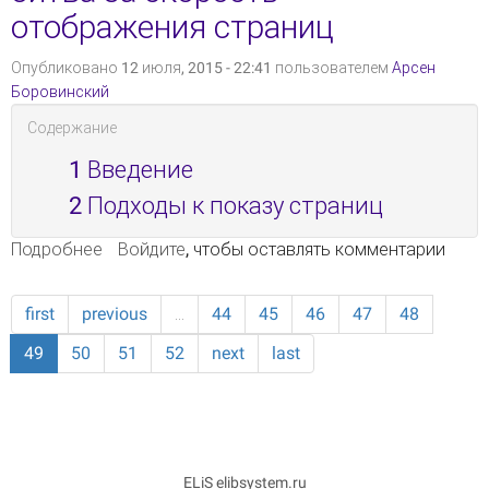
отображения страниц
Опубликовано 12 июля, 2015 - 22:41 пользователем
Арсен
Боровинский
Содержание
1
Введение
2
Подходы к показу страниц
Подробнее
о Электронные библиотеки: битва за скорость
Войдите
, чтобы оставлять комментарии
отображения страниц
first
previous
…
44
45
46
47
48
49
50
51
52
next
last
ELiS elibsystem.ru