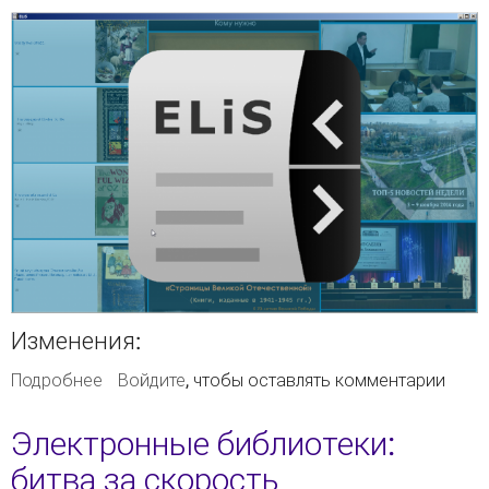
Изменения:
Подробнее
о Релиз ELiS 0.18.0
Войдите
, чтобы оставлять комментарии
Электронные библиотеки:
битва за скорость