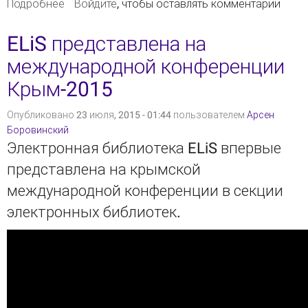
Подробнее
о Верифицирована интеграция ELiS с
Войдите
, чтобы оставлять комментарии
каталогом WorldCat
ELiS представлена на
международной конференции
Крым-2015
Опубликовано 23 июля, 2015 - 01:44 пользователем
Арсен
Боровинский
Электронная библиотека ELiS впервые
представлена на крымской
международной конференции в секции
электронных библиотек.