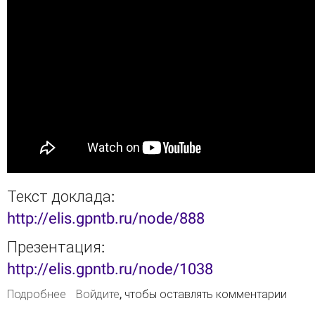
Текст доклада:
http://elis.gpntb.ru/node/888
Презентация:
http://elis.gpntb.ru/node/1038
Подробнее
о ELiS представлена на международной
Войдите
, чтобы оставлять комментарии
конференции Крым-2015