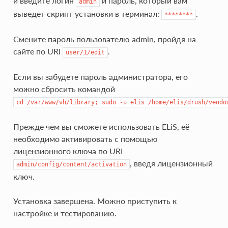
и введите логин
и пароль, который вам
admin
выведет скрипт установки в терминал:
.
********
Смените пароль пользователю admin, пройдя на
сайте по URI
.
user/1/edit
Если вы забудете пароль администратора, его
можно сбросить командой
cd
/var/www/vh/library;
sudo
-u
elis
/home/elis/drush/vendo
Прежде чем вы сможете использовать ELiS, её
необходимо активировать с помощью
лицензионного ключа по URI
, введя лицензионный
admin/config/content/activation
ключ.
Установка завершена. Можно приступить к
настройке и тестированию.