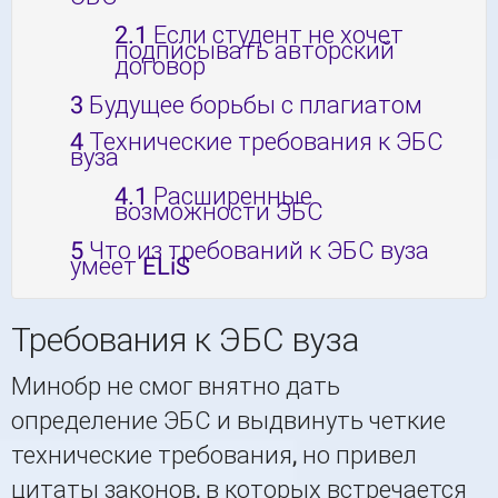
2.1
Если студент не хочет
подписывать авторский
договор
3
Будущее борьбы с плагиатом
4
Технические требования к ЭБС
вуза
4.1
Расширенные
возможности ЭБС
5
Что из требований к ЭБС вуза
умеет ELiS
Требования к ЭБС вуза
Минобр не смог внятно дать
определение ЭБС и выдвинуть четкие
технические требования, но привел
цитаты законов, в которых встречается