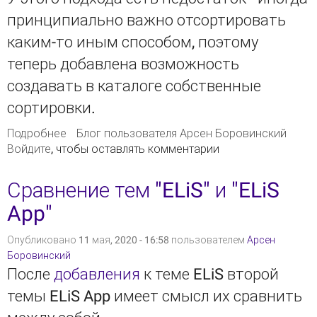
принципиально важно отсортировать
каким-то иным способом, поэтому
теперь добавлена возможность
создавать в каталоге собственные
сортировки.
Подробнее
о В каталоге ELiS теперь можно создавать
Блог пользователя Арсен Боровинский
Войдите
, чтобы оставлять комментарии
собственные сортировки
Сравнение тем "ELiS" и "ELiS
App"
Опубликовано 11 мая, 2020 - 16:58 пользователем
Арсен
Боровинский
После
добавления
к теме ELiS второй
темы ELiS App имеет смысл их сравнить