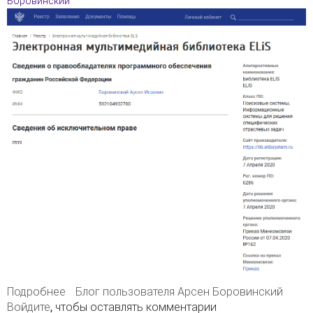
Боровинский
Подробнее
о Библиотека ELiS включена в реестр
Блог пользователя Арсен Боровинский
Войдите
, чтобы оставлять комментарии
отечественного ПО