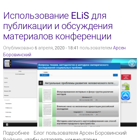
Использование ELiS для
публикации и обсуждения
материалов конференции
Опубликовано 6 апреля, 2020 - 18:41 пользователем
Арсен
Боровинский
Подробнее
о Использование ELiS для публикации и
Блог пользователя Арсен Боровинский
Войдите
, чтобы оставлять комментарии
обсуждения материалов конференции