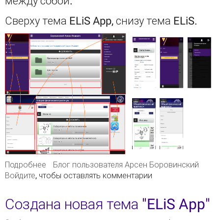
между собой.
Сверху тема ELiS App, снизу тема ELiS.
Подробнее
о Сравнение тем "ELiS" и "ELiS App"
Блог пользователя Арсен Боровинский
Войдите
, чтобы оставлять комментарии
Создана новая тема "ELiS App"