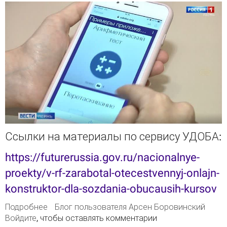
Ссылки на материалы по сервису УДОБА:
https://futurerussia.gov.ru/nacionalnye-
proekty/v-rf-zarabotal-otecestvennyj-onlajn-
konstruktor-dla-sozdania-obucausih-kursov
Подробнее
о О сервисе УДОБА, работающего на базе
Блог пользователя Арсен Боровинский
Войдите
, чтобы оставлять комментарии
Библиотеки ELiS и конструктора H5P написали