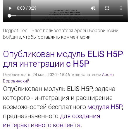
Подробнее
о Расширенный трекинг воспроизведения
Блог пользователя Арсен Боровинский
Войдите
, чтобы оставлять комментарии
ресурсов в плеерах
Опубликован модуль ELiS H5P
для интеграции c H5P
Опубликовано 24 мая, 2020 - 15:46 пользователем
Арсен
Боровинский
Опубликован модуль ELiS H5P, задача
которого - интеграция и расширение
возможностей бесплатного
модуля H5P
,
предназначенного
для создания
интерактивного контента
.