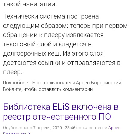
такой навигации.
Технически система построена
следующим образом: теперь при первом
обращении к плееру извлекается
текстовый слой и кладется в
долгосрочных кеш. Из этого слоя
достаются ссылки и отправляяются в
плеер.
Подробнее
о В ELiS в плеере для PDF-книг теперь
Блог пользователя Арсен Боровинский
Войдите
, чтобы оставлять комментарии
работают ссылки
Библиотека ELiS включена в
реестр отечественного ПО
Опубликовано 7 апреля, 2020 - 23:46 пользователем
Арсен