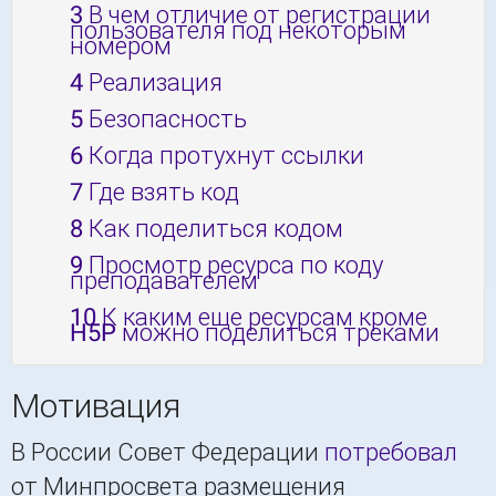
3
В чем отличие от регистрации
пользователя под некоторым
номером
4
Реализация
5
Безопасность
6
Когда протухнут ссылки
7
Где взять код
8
Как поделиться кодом
9
Просмотр ресурса по коду
преподавателем
10
К каким еще ресурсам кроме
H5P можно поделиться треками
Мотивация
В России Совет Федерации
потребовал
от Минпросвета размещения