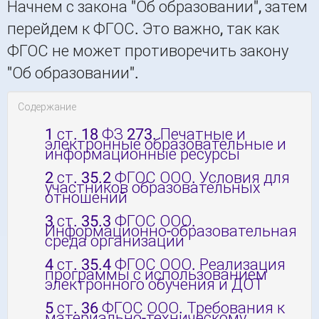
Начнем с закона "Об образовании", затем
перейдем к ФГОС. Это важно, так как
ФГОС не может противоречить закону
"Об образовании".
Содержание
1
ст. 18 ФЗ 273. Печатные и
электронные образовательные и
информационные ресурсы
2
ст. 35.2 ФГОС ООО. Условия для
участников образовательных
отношений
3
ст. 35.3 ФГОС ООО.
Информационно-образовательная
среда организации
4
ст. 35.4 ФГОС ООО. Реализация
программы с использованием
электронного обучения и ДОТ
5
ст. 36 ФГОС ООО. Требования к
материально-техническому