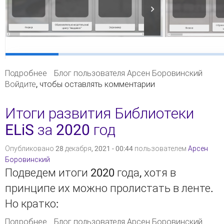
Подробнее
о Обновлена тема каталога: добавлено
Блог пользователя Арсен Боровинский
Войдите
, чтобы оставлять комментарии
размытие и счетчик числа вложенных
документов
Итоги развития Библиотеки
ELiS за 2020 год
Опубликовано 28 декабря, 2021 - 00:44 пользователем
Арсен
Боровинский
Подведем итоги 2020 года, хотя в
принципе их можно пролистать в ленте.
Но кратко:
Подробнее
о Итоги развития Библиотеки ELiS за 2020 год
Блог пользователя Арсен Боровинский