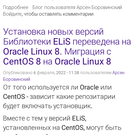
Подробнее
о Простейший бенчмарк запуска ядра Drupal
Блог пользователя Арсен Боровинский
Войдите
, чтобы оставлять комментарии
(ELiS)
Установка новых версий
Библиотеки ELiS переведена на
Oracle Linux 8. Миграция с
CentOS 8 на Oracle Linux 8
Опубликовано 6 февраля, 2022 - 11:38 пользователем
Арсен
Боровинский
От того используется ли Oracle или
CentOS - зависит какие репозитарии
будет включать установщик.
Вместе с тем у версий ELiS,
установленных на CentOS, могут быть