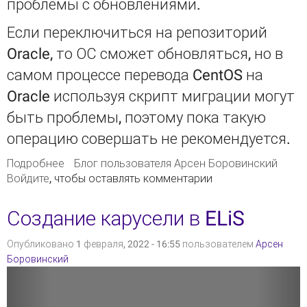
проблемы с обновлениями.
Если переключиться на репозиторий
Oracle, то ОС сможет обновляться, но в
самом процессе перевода CentOS на
Oracle используя скрипт миграции могут
быть проблемы, поэтому пока такую
операцию совершать не рекомендуется.
Подробнее
о Установка новых версий Библиотеки ELiS
Блог пользователя Арсен Боровинский
Войдите
, чтобы оставлять комментарии
переведена на Oracle Linux 8. Миграция с
CentOS 8 на Oracle Linux 8
Создание карусели в ELiS
Опубликовано 1 февраля, 2022 - 16:55 пользователем
Арсен
Боровинский