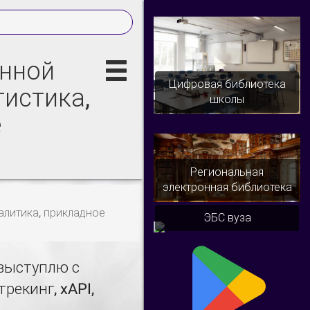
онной
Цифровая библиотека
тистика,
школы
е
Региональная
электронная библиотека
налитика, прикладное
ЭБС вуза
 выступлю с
рекинг, xAPI,