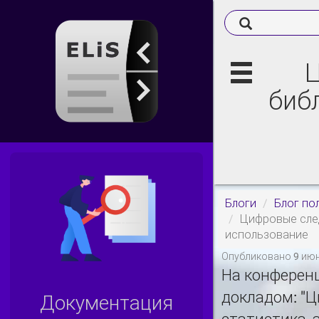
Ц
библ
Блоги
Блог по
Цифровые след
использование
Опубликовано 9 июн
На конферен
докладом: "Ц
Документация