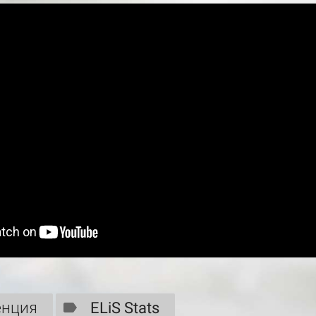
енция
ELiS Stats