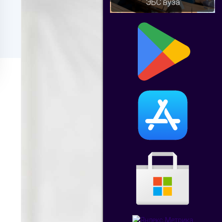
ЭБС вуза