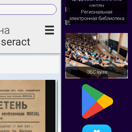
школы
Региональная
электронная библиотека
на
seract
ЭБС вуза