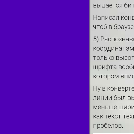
выдается бит
Написал конв
чтоб в брауз
5) Распознав
координатами
только высот
шрифта вообщ
котором впис
Ну в конверт
линии был вы
меньше шири
как текст те
пробелов.