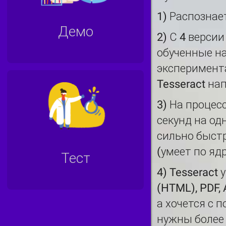
1) Распознае
Демо
2) С 4 верси
обученные на
эксперимента
Tesseract на
3) На процес
секунд на одн
сильно быстр
(умеет по яд
Тест
4) Tesseract
(HTML), PDF,
а хочется с 
нужны более 