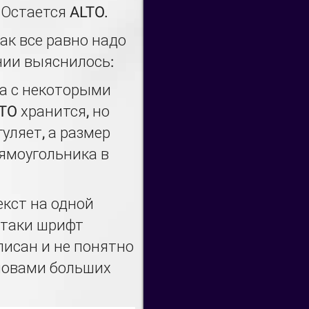
 Остается ALTO.
ак все равно надо
нии выяснилось:
ва с некоторыми
TO хранится, но
уляет, а размер
рямоугольника в
екст на одной
 таки шрифт
исан и не понятно
словами больших