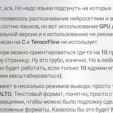
т, ага. Но надо языки подсунуть на которых 
и появилось распознавание нейросетями и 
 сотню языков, но вот использование GPU д
льной версии и к использованию не реком
писан на C и TensorFlow не использует.
соре можно ориентироваться где-то на 10 
у страницу. Ну это грубо, конечно. Но в люб
о будет работать, если только 10 ядрами е
рам масштабироваться).
 умеет в несколько режимов вывода: просто 
 ALTO. Текстовый формат, понятно, просто с
позициями, чтобы можно было подложку сде
сложные форматы. Казалось бы это будет h