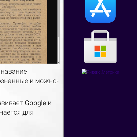
знавание
ознанные и можно-
звивает Google и
нается для