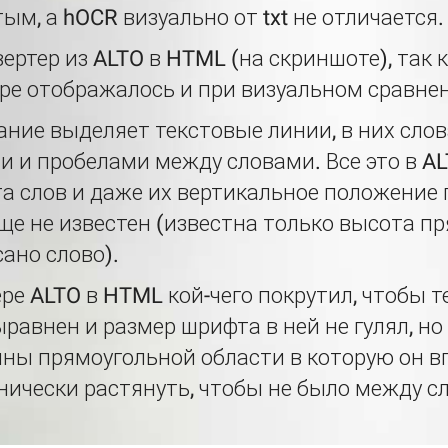
ым, а hOCR визуально от txt не отличается.
ертер из ALTO в HTML (на скриншоте), так к
ере отображалось и при визуальном сравне
ание выделяет текстовые линии, в них сло
 и пробелами между словами. Все это в AL
а слов и даже их вертикальное положение г
е не известен (известна только высота п
ано слово).
ере ALTO в HTML кой-чего покрутил, чтобы т
равнен и размер шрифта в ней не гулял, но
ны прямоугольной области в которую он вп
хнически растянуть, чтобы не было между 