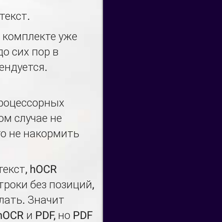
текст.
в комплекте уже
о сих пор в
ендуется.
процессорных
ом случае не
го не накормить
текст, hOCR
троки без позиций,
лать. Значит
OCR и PDF, но PDF