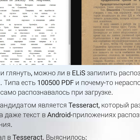
и глянуть, можно ли в ELiS запилить распо
 Типа есть 100500 PDF и почему-то нерасп
 само распознавалось при загрузке.
ндидатом является Tesseract, который ра
 даже текст в Android-приложениях распоз
ния.
ал в Tesseract. Выяснилось: