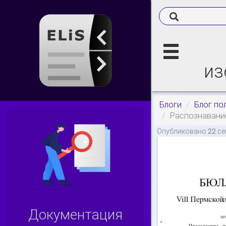
из
Блоги
Блог по
Распознавание
Опубликовано 22 се
Документация