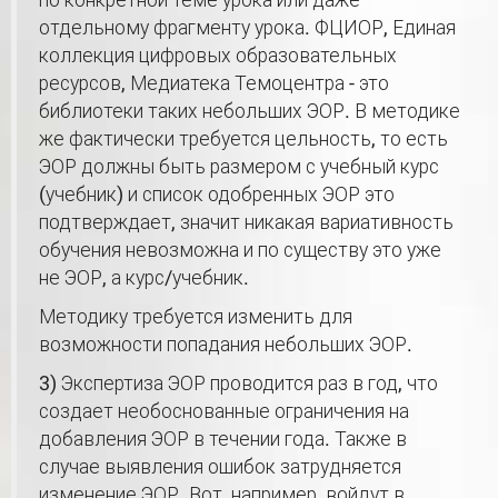
по конкретной теме урока или даже
отдельному фрагменту урока. ФЦИОР, Единая
коллекция цифровых образовательных
ресурсов, Медиатека Темоцентра - это
библиотеки таких небольших ЭОР. В методике
же фактически требуется цельность, то есть
ЭОР должны быть размером с учебный курс
(учебник) и список одобренных ЭОР это
подтверждает, значит никакая вариативность
обучения невозможна и по существу это уже
не ЭОР, а курс/учебник.
Методику требуется изменить для
возможности попадания небольших ЭОР.
3) Экспертиза ЭОР проводится раз в год, что
создает необоснованные ограничения на
добавления ЭОР в течении года. Также в
случае выявления ошибок затрудняется
изменение ЭОР. Вот, например, войдут в