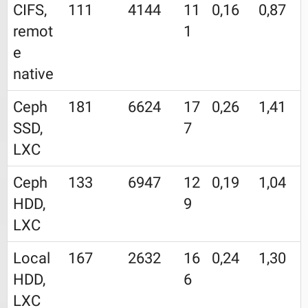
CIFS,
111
4144
11
0,16
0,87
remot
1
e
native
Ceph
181
6624
17
0,26
1,41
SSD,
7
LXC
Ceph
133
6947
12
0,19
1,04
HDD,
9
LXC
Local
167
2632
16
0,24
1,30
HDD,
6
LXC