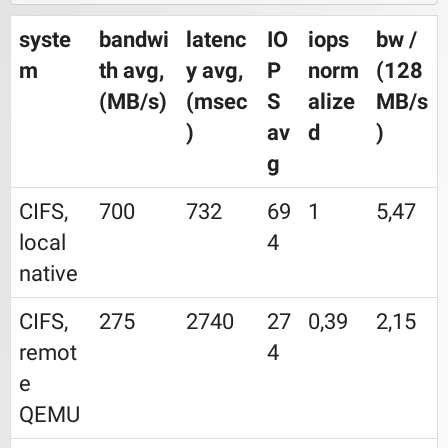
syste
bandwi
latenc
IO
iops
bw /
m
th avg,
y avg,
P
norm
(128
(MB/s)
(msec
S
alize
MB/s
)
av
d
)
g
CIFS,
700
732
69
1
5,47
local
4
native
CIFS,
275
2740
27
0,39
2,15
remot
4
e
QEMU