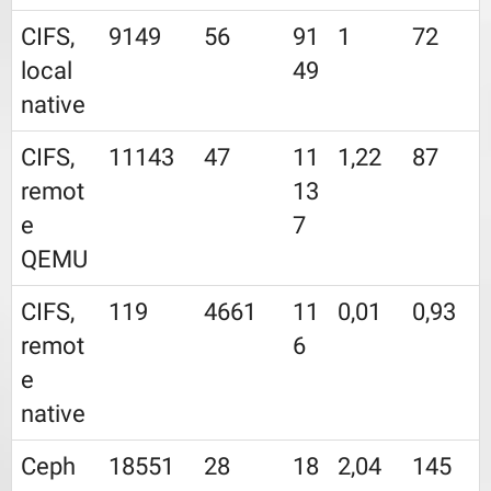
CIFS,
9149
56
91
1
72
local
49
native
CIFS,
11143
47
11
1,22
87
remot
13
e
7
QEMU
CIFS,
119
4661
11
0,01
0,93
remot
6
e
native
Ceph
18551
28
18
2,04
145