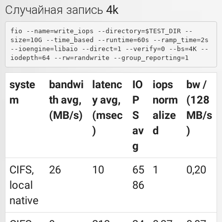
Случайная запись 4k
fio --name=write_iops --directory=$TEST_DIR --
size=10G --time_based --runtime=60s --ramp_time=2s 
--ioengine=libaio --direct=1 --verify=0 --bs=4K --
syste
bandwi
latenc
IO
iops
bw /
m
th avg,
y avg,
P
norm
(128
(MB/s)
(msec
S
alize
MB/s
)
av
d
)
g
CIFS,
26
10
65
1
0,20
local
86
native