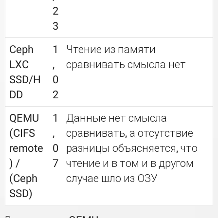
2
3
Ceph
1
Чтение из памяти
LXC
,
сравнивать смысла нет
SSD/H
0
DD
2
QEMU
1
Данные нет смысла
(CIFS
,
сравнивать, а отсутствие
remote
0
разницы объясняется, что
) /
7
чтение и в том и в другом
(Ceph
случае шло из ОЗУ
SSD)