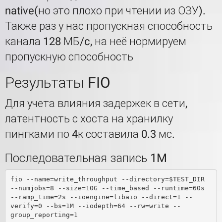
native(но это плохо при чтении из ОЗУ).
Также раз у нас пропускная способность
канала 128 МБ/c, на неё нормируем
пропускную способность
Результаты FIO
Для учета влияния задержек в сети,
латентность с хоста на хранилку
пингками по 4к составила 0.3 мс.
Последовательная запись 1M
fio --name=write_throughput --directory=$TEST_DIR 
--numjobs=8 --size=10G --time_based --runtime=60s 
--ramp_time=2s --ioengine=libaio --direct=1 --
verify=0 --bs=1M --iodepth=64 --rw=write --