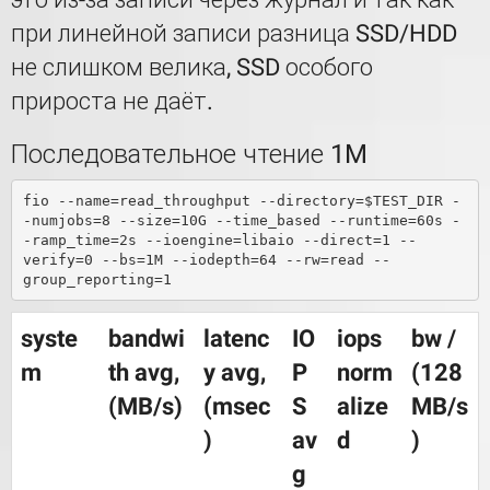
при линейной записи разница SSD/HDD
не слишком велика, SSD особого
прироста не даёт.
Последовательное чтение 1M
fio --name=read_throughput --directory=$TEST_DIR -
-numjobs=8 --size=10G --time_based --runtime=60s -
-ramp_time=2s --ioengine=libaio --direct=1 --
verify=0 --bs=1M --iodepth=64 --rw=read --
syste
bandwi
latenc
IO
iops
bw /
m
th avg,
y avg,
P
norm
(128
(MB/s)
(msec
S
alize
MB/s
)
av
d
)
g