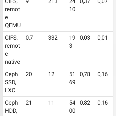
CIFS,
9
213
24
0,37
0,07
remot
10
e
QEMU
CIFS,
0,7
332
19
0,03
0,01
remot
3
e
native
Ceph
20
12
51
0,78
0,16
SSD,
69
LXC
Ceph
21
11
54
0,82
0,16
HDD,
00