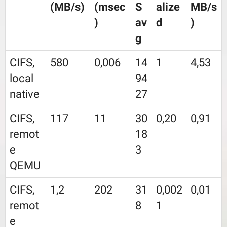
(MB/s)
(msec
S
alize
MB/s
)
av
d
)
g
CIFS,
580
0,006
14
1
4,53
local
94
native
27
CIFS,
117
11
30
0,20
0,91
remot
18
e
3
QEMU
CIFS,
1,2
202
31
0,002
0,01
remot
8
1
e