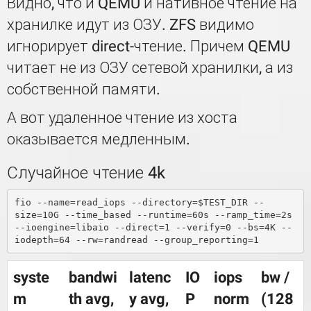
Видно, что и QEMU и нативное чтение на
хранилке идут из ОЗУ. ZFS видимо
игнорирует direct-чтение. Причем QEMU
читает не из ОЗУ сетевой хранилки, а из
собственной памяти.
А вот удаленное чтение из хоста
оказывается медленным.
Случайное чтение 4k
fio --name=read_iops --directory=$TEST_DIR --
size=10G --time_based --runtime=60s --ramp_time=2s 
--ioengine=libaio --direct=1 --verify=0 --bs=4K --
syste
bandwi
latenc
IO
iops
bw /
m
th avg,
y avg,
P
norm
(128