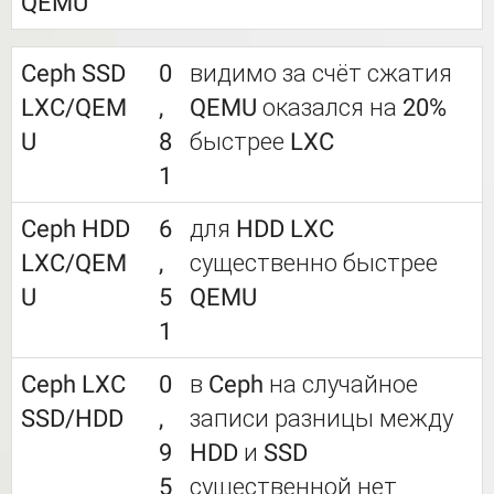
QEMU
Ceph SSD
0
видимо за счёт сжатия
LXC/QEM
,
QEMU оказался на 20%
U
8
быстрее LXC
1
Ceph HDD
6
для HDD LXC
LXC/QEM
,
существенно быстрее
U
5
QEMU
1
Ceph LXC
0
в Ceph на случайное
SSD/HDD
,
записи разницы между
9
HDD и SSD
5
существенной нет