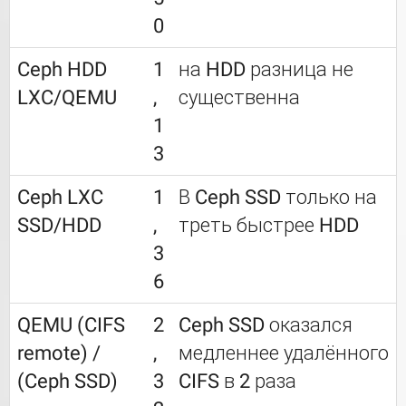
0
Ceph HDD
1
на HDD разница не
LXC/QEMU
,
существенна
1
3
Ceph LXC
1
В Ceph SSD только на
SSD/HDD
,
треть быстрее HDD
3
6
QEMU (CIFS
2
Ceph SSD оказался
remote) /
,
медленнее удалённого
(Ceph SSD)
3
CIFS в 2 раза