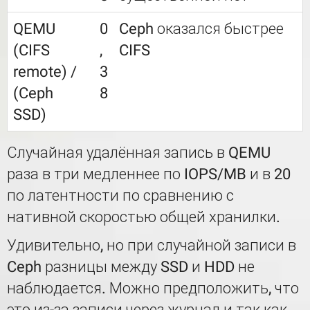
QEMU
0
Ceph оказался быстрее
(CIFS
,
CIFS
remote) /
3
(Ceph
8
SSD)
Случайная удалённая запись в QEMU
раза в три медленнее по IOPS/MB и в 20
по латентности по сравнению с
нативной скоростью общей хранилки.
Удивительно, но при случайной записи в
Ceph разницы между SSD и HDD не
наблюдается. Можно предположить, что
это из-за записи через журнал и так как