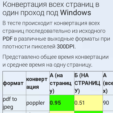
Конвертация всех страниц в
один проход под Windows
В тесте происходит конвертация всех
страниц последовательно из исходного
PDF в различные выходные форматы при
плотности пикселей 300DPI.
Представлено общее время конвертации
и среднее время на одну страницу.
А (на
Б (НА
А
конверт
формат
страниц
СТРАНИЦ
(вс
ация
у)
У)
х)
pdf to
poppler
0.95
0.51
90
jpeg