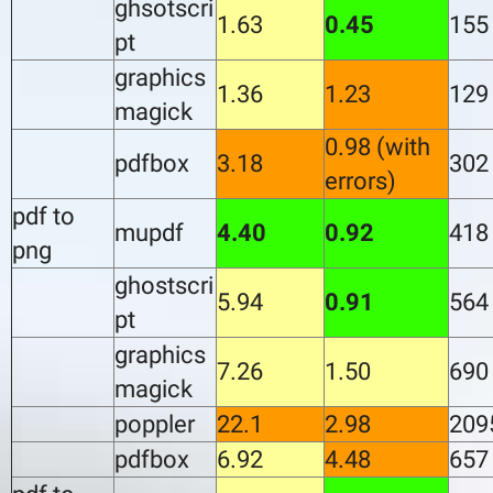
ghsotscri
1.63
0.45
155
pt
graphics
1.36
1.23
129
magick
0.98 (with
pdfbox
3.18
302
errors)
pdf to
mupdf
4.40
0.92
418
png
ghostscri
5.94
0.91
564
pt
graphics
7.26
1.50
690
magick
poppler
22.1
2.98
209
pdfbox
6.92
4.48
657