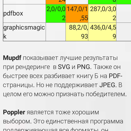
2,0/0,0
147,0/1
287,0/3,0
pdfbox
2
,55
2
graphicsmagic
88,2/0,
436,0/4,5
k
93
9
Mupdf
показывает лучшие результаты
при рендеринге в SVG и PNG. Также он
быстрее всех разбивает книгу Б на PDF-
страницы. Но не поддерживает JPEG. В
целом его можно признать победителем.
Poppler
является тоже хорошим
выбором. Это единственная программа
поддерживающая все форматы, он