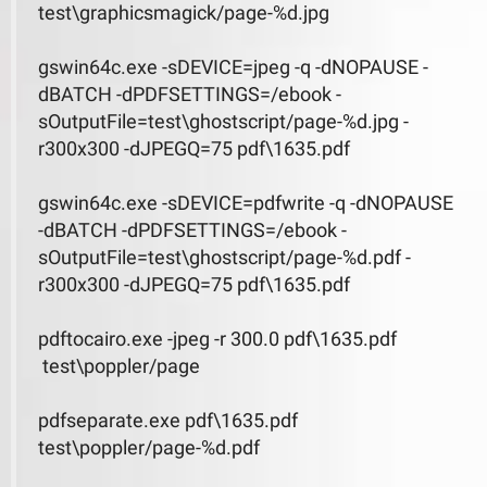
test\graphicsmagick/page-%d.jpg
gswin64c.exe -sDEVICE=jpeg -q -dNOPAUSE -
dBATCH -dPDFSETTINGS=/ebook -
sOutputFile=test\ghostscript/page-%d.jpg -
r300x300 -dJPEGQ=75 pdf\1635.pdf
gswin64c.exe -sDEVICE=pdfwrite -q -dNOPAUSE
-dBATCH -dPDFSETTINGS=/ebook -
sOutputFile=test\ghostscript/page-%d.pdf -
r300x300 -dJPEGQ=75 pdf\1635.pdf
pdftocairo.exe -jpeg -r 300.0 pdf\1635.pdf
test\poppler/page
pdfseparate.exe pdf\1635.pdf
test\poppler/page-%d.pdf