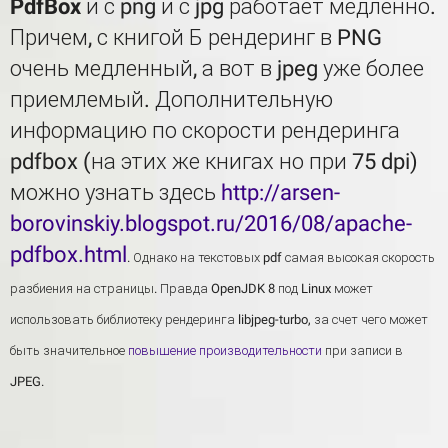
PdfBox
и с png и с jpg работает медленно.
Причем, с книгой Б рендеринг в PNG
очень медленный, а вот в jpeg уже более
приемлемый. Дополнительную
информацию по скорости рендеринга
pdfbox (на этих же книгах но при 75 dpi)
можно узнать здесь
http://arsen-
borovinskiy.blogspot.ru/2016/08/apache-
pdfbox.html
. Однако на текстовых pdf самая высокая скорость
разбиения на страницы. Правда OpenJDK 8 под Linux может
использовать библиотеку рендеринга libjpeg-turbo, за счет чего может
быть значительное
повышение производительности
при записи в
JPEG.