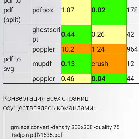
pdf to
pdf
pdfbox
1.87
0.02
178
(split)
ghostscri
0.44
0.26
42
pt
poppler
10.2
1.24
964
pdf to
mupdf
0.13
crush
12
svg
poppler
0.46
0.04
44
Конвертация всех страниц
осуществлялась командами:
gm.exe convert -density 300x300 -quality 75
+adjoin pdf\1635.pdf