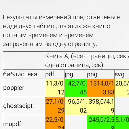
Результаты измерений представлены в
виде двух таблиц для этих же книг с
полным временем и временем
затраченным на одну страницу.
Книга А, (все страницы, сек 
одна страница, сек)
библиотека
pdf
jpg
png
svg
11,3/0,
42,7/0,
1314,0/1
20,6/
poppler
12
45
3,83
27,1/0,
96,5/1,
398,0/4,1
ghostscipt
29
02
9
22,5/0,
245,0/2,5
5,1/0
mupdf
24
8