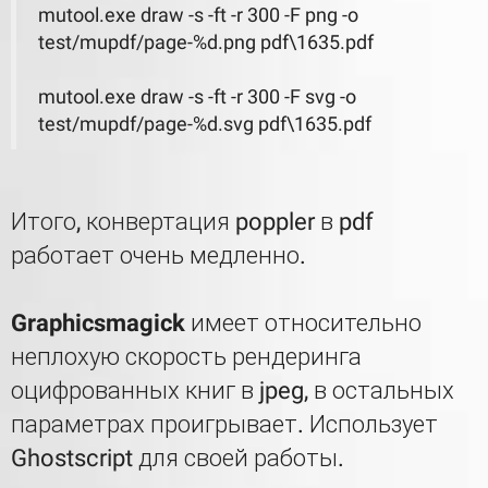
mutool.exe draw -s -ft -r 300 -F png -o
test/mupdf/page-%d.png pdf\1635.pdf
mutool.exe draw -s -ft -r 300 -F svg -o
test/mupdf/page-%d.svg pdf\1635.pdf
Итого, конвертация poppler в pdf
работает очень медленно.
Graphicsmagick
имеет относительно
неплохую скорость рендеринга
оцифрованных книг в jpeg, в остальных
параметрах проигрывает. Использует
Ghostscript для своей работы.