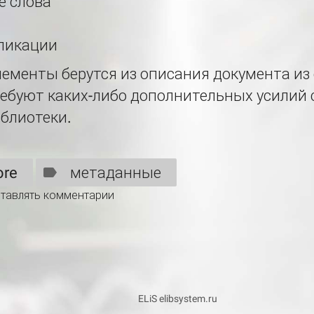
е слова
ликации
лементы берутся из описания документа и
ребуют каких-либо дополнительных усилий 
блиотеки.
ore
метаданные
ставлять комментарии
ELiS elibsystem.ru