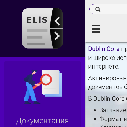
Dublin Core
пр
и широко исп
интернете.
Активировав 
документов б
В Dublin Cor
Заглавие
Формат и
Документация