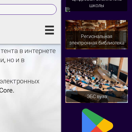
школы
Региональная
электронная библиотека
тента в интернете
, но и в
а электронных
Core.
ЭБС вуза