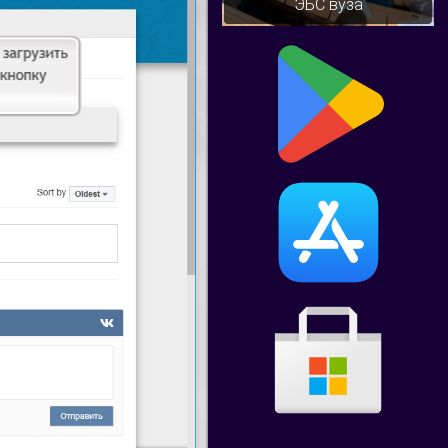
ЭБС вуза