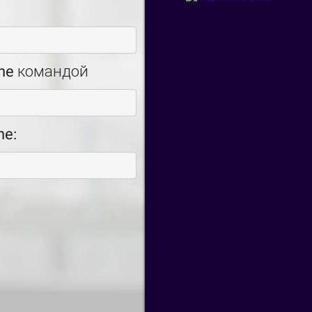
ine командой
ne: