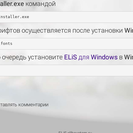
aller.exe командой
рифтов осуществляется после установки W
 очередь установите
ELiS для Windows
в Wi
ставлять комментарии
ELiS elibsystem.ru