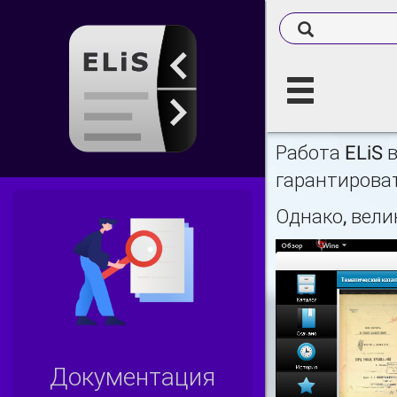
Работа ELiS 
гарантироват
Однако, вел
Документация