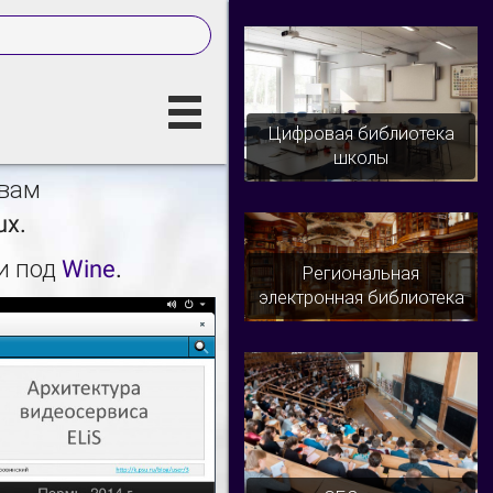
Цифровая библиотека
школы
 вам
ux.
и под
Wine
.
Региональная
электронная библиотека