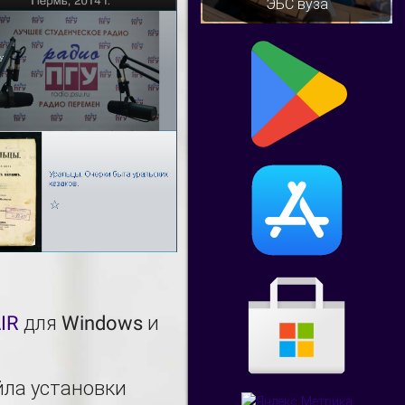
ЭБС вуза
IR
для Windows и
йла установки