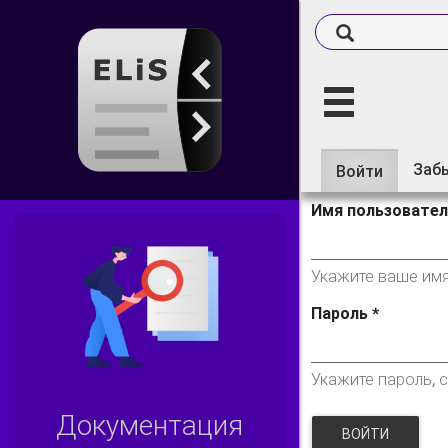
Заб
Войти
(активн
Главные в
вкладка
Имя пользовате
Укажите ваше имя 
Пароль
*
Укажите пароль, 
Документация
ВОЙТИ