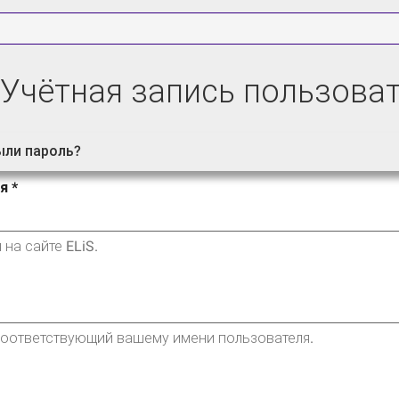
Учётная запись пользова
ыли пароль?
ая
кладки
)
ля
*
на сайте ELiS.
соответствующий вашему имени пользователя.