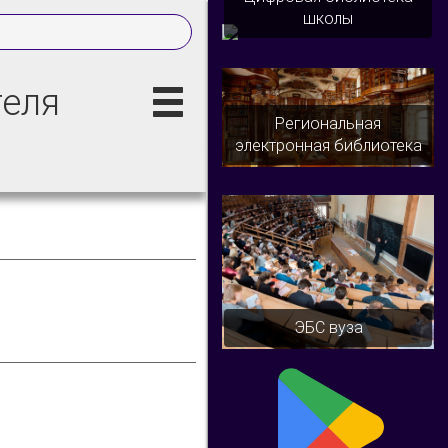
школы
теля
Региональная
электронная библиотека
ЭБС вуза